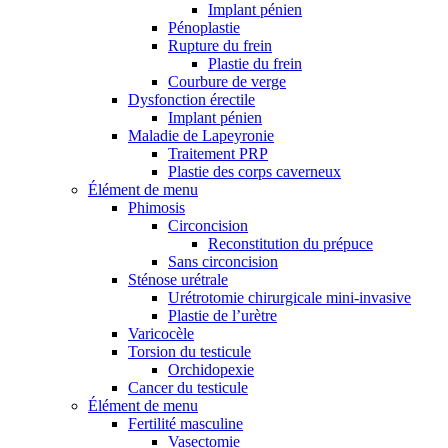
Implant pénien
Pénoplastie
Rupture du frein
Plastie du frein
Courbure de verge
Dysfonction érectile
Implant pénien
Maladie de Lapeyronie
Traitement PRP
Plastie des corps caverneux
Élément de menu
Phimosis
Circoncision
Reconstitution du prépuce
Sans circoncision
Sténose urétrale
Urétrotomie chirurgicale mini-invasive
Plastie de l’urètre
Varicocèle
Torsion du testicule
Orchidopexie
Cancer du testicule
Élément de menu
Fertilité masculine
Vasectomie