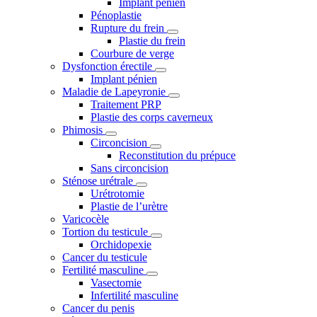
Implant pénien
Pénoplastie
Rupture du frein
Plastie du frein
Courbure de verge
Dysfonction érectile
Implant pénien
Maladie de Lapeyronie
Traitement PRP
Plastie des corps caverneux
Phimosis
Circoncision
Reconstitution du prépuce
Sans circoncision
Sténose urétrale
Urétrotomie
Plastie de l’urètre
Varicocèle
Tortion du testicule
Orchidopexie
Cancer du testicule
Fertilité masculine
Vasectomie
Infertilité masculine
Cancer du penis