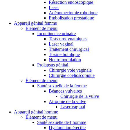
Résection endoscopique
Laser
Adénomectomie robotique
Embolisation prostatique
Appareil génital femme
Élément de menu
Incontinence urinaire
Tests urodynamiques
Laser vaginal
Traitement chirurgical
Toxine botulique
Neuromodulation
Prolapsus génital
Chirurgie voie vaginale
Chirurgie coelioscopique
Élément de menu
Santé sexuelle de la femme
Béances vulvaires
Chirurgie de la vulve
Atrophie de la vulve
Laser vaginal
Appareil génital homme
Élément de menu
Santé sexuelle de l’homme
Dysfonction érectile