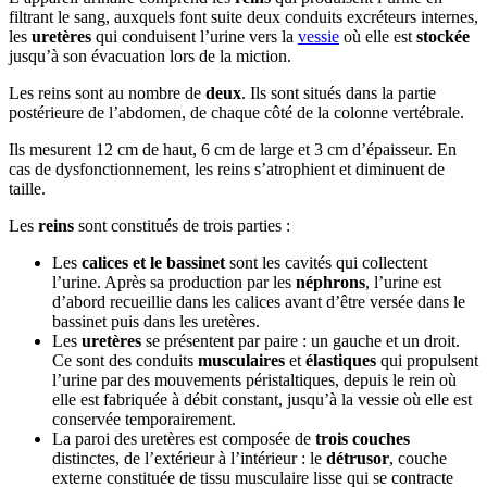
filtrant le sang, auxquels font suite deux conduits excréteurs internes,
les
uretères
qui conduisent l’urine vers la
vessie
où elle est
stockée
jusqu’à son évacuation lors de la miction.
Les reins sont au nombre de
deux
. Ils sont situés dans la partie
postérieure de l’abdomen, de chaque côté de la colonne vertébrale.
Ils mesurent 12 cm de haut, 6 cm de large et 3 cm d’épaisseur. En
cas de dysfonctionnement, les reins s’atrophient et diminuent de
taille.
Les
reins
sont constitués de trois parties :
Les
calices et le bassinet
sont les cavités qui collectent
l’urine. Après sa production par les
néphrons
, l’urine est
d’abord recueillie dans les calices avant d’être versée dans le
bassinet puis dans les uretères.
Les
uretères
se présentent par paire : un gauche et un droit.
Ce sont des conduits
musculaires
et
élastiques
qui propulsent
l’urine par des mouvements péristaltiques, depuis le rein où
elle est fabriquée à débit constant, jusqu’à la vessie où elle est
conservée temporairement.
La paroi des uretères est composée de
trois
couches
distinctes, de l’extérieur à l’intérieur : le
détrusor
, couche
externe constituée de tissu musculaire lisse qui se contracte