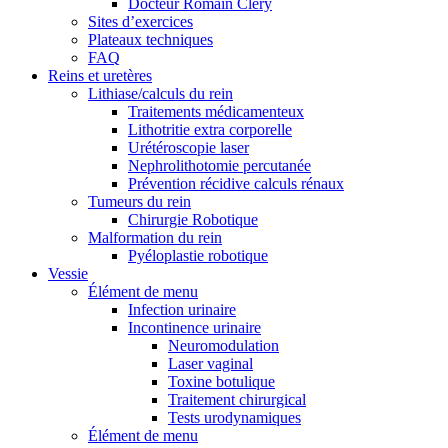
Docteur Romain Clery
Sites d’exercices
Plateaux techniques
FAQ
Reins et uretères
Lithiase/calculs du rein
Traitements médicamenteux
Lithotritie extra corporelle
Urétéroscopie laser
Nephrolithotomie percutanée
Prévention récidive calculs rénaux
Tumeurs du rein
Chirurgie Robotique
Malformation du rein
Pyéloplastie robotique
Vessie
Élément de menu
Infection urinaire
Incontinence urinaire
Neuromodulation
Laser vaginal
Toxine botulique
Traitement chirurgical
Tests urodynamiques
Élément de menu