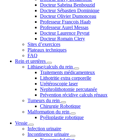
Docteur Sabrina Benbouzid
Docteur Sébastien Dominique
Docteur Olivier Dumonceau
Professeur François Haab
Professeur Aurel Messas
Docteur Laurence Peyrat
Docteur Romain Clery
Sites d’exercices
Plateaux techniques
FAQ
Rein et uretères
Lithiase/calculs du rein
Traitements médicamenteux
Lithotritie extra corporelle
Urétéroscopie laser
Nephrolithotomie percutanée
Prévention récidive calculs rénaux
Tumeurs du rein
Chirurgie Robotique
Malformation du rein
Pyéloplastie robotique
Vessie
Infection urinaire
Incontinence urinaire
Neuromodulation