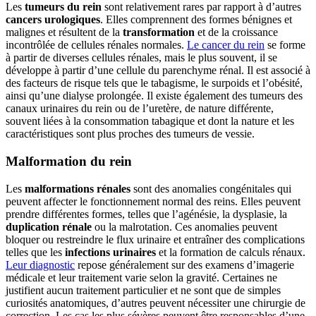
Les
tumeurs du rein
sont relativement rares par rapport à d’autres
cancers urologiques
. Elles comprennent des formes bénignes et
malignes et résultent de la
transformation
et de la croissance
incontrôlée de cellules rénales normales.
Le cancer du rein
se forme
à partir de diverses cellules rénales, mais le plus souvent, il se
développe à partir d’une cellule du parenchyme rénal. Il est associé à
des facteurs de risque tels que le tabagisme, le surpoids et l’obésité,
ainsi qu’une dialyse prolongée. Il existe également des tumeurs des
canaux urinaires du rein ou de l’uretère, de nature différente,
souvent liées à la consommation tabagique et dont la nature et les
caractéristiques sont plus proches des tumeurs de vessie.
Malformation du rein
Les
malformations rénales
sont des anomalies congénitales qui
peuvent affecter le fonctionnement normal des reins. Elles peuvent
prendre différentes formes, telles que l’agénésie, la dysplasie, la
duplication rénale
ou la malrotation. Ces anomalies peuvent
bloquer ou restreindre le flux urinaire et entraîner des complications
telles que les
infections urinaires
et la formation de calculs rénaux.
Leur diagnostic
repose généralement sur des examens d’imagerie
médicale et leur traitement varie selon la gravité. Certaines ne
justifient aucun traitement particulier et ne sont que de simples
curiosités anatomiques, d’autres peuvent nécessiter une chirurgie de
correction. Les cas les plus sévères peuvent être responsables d’une