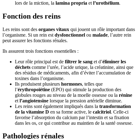
lors de la miction, la
lamina propria
et
l’urothélium
.
Fonction des reins
Les reins sont des
organes vitaux
qui jouent un rôle important dans
l’organisme. Si un rein est
dysfonctionnel
ou
malade
, l’autre rein
peut assurer les fonctions rénales.
Ils assurent trois fonctions essentielles :
Leur rôle principal est de
filtrer le sang
et d’
éliminer les
déchets
comme l’urée, l’acide urique, la créatinine, ainsi que
des résidus de médicaments, afin d’éviter l’accumulation de
toxines dans l’organisme.
Ils produisent plusieurs
hormones
, telles que
l’
érythropoïétine
(EPO) qui stimule la production des
globules rouges au niveau de la moelle osseuse ou la
rénine
et
l’angiotensine
lorsque la pression artérielle diminue.
Les reins sont également impliqués dans la
transformation
de la vitamine D
en sa forme active, le
calcitriol
. Celle-ci
favorise l’absorption du calcium par l’intestin et sa fixation
dans les os, ce qui contribue au maintien de la santé osseuse.
Pathologies rénales