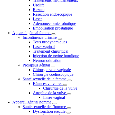
Traitements médicamenteux
Urolift
Rezum
Résection endoscopique
Laser
Adénomectomie robotique
Embolisation prostatique
Appareil génital femme
Incontinence urinaire
Tests urodynamiques
Laser vaginal
Traitement chirurgical
Injection de toxine botulique
Neuromodulation
Prolapsus génital
Chirurgie voie vaginale
Chirurgie coelioscopique
Santé sexuelle de la femme
Béances vulvaires
Chirurgie de la vulve
Atrophie de la vulve
Laser vaginal
Appareil génital homme
Santé sexuelle de l’homme
Dysfonction érectile