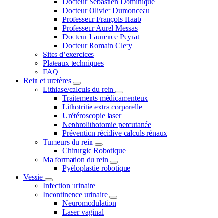
Docteur Sébastien Dominique
Docteur Olivier Dumonceau
Professeur François Haab
Professeur Aurel Messas
Docteur Laurence Peyrat
Docteur Romain Clery
Sites d’exercices
Plateaux techniques
FAQ
Rein et uretères
Lithiase/calculs du rein
Traitements médicamenteux
Lithotritie extra corporelle
Urétéroscopie laser
Nephrolithotomie percutanée
Prévention récidive calculs rénaux
Tumeurs du rein
Chirurgie Robotique
Malformation du rein
Pyéloplastie robotique
Vessie
Infection urinaire
Incontinence urinaire
Neuromodulation
Laser vaginal