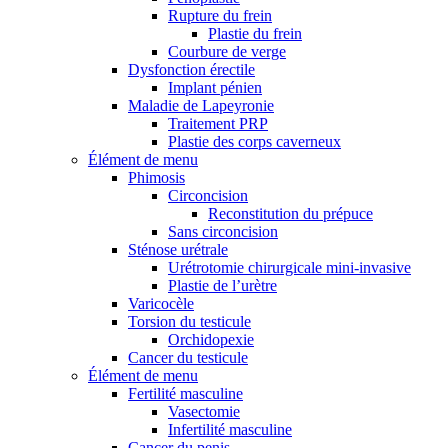
Rupture du frein
Plastie du frein
Courbure de verge
Dysfonction érectile
Implant pénien
Maladie de Lapeyronie
Traitement PRP
Plastie des corps caverneux
Élément de menu
Phimosis
Circoncision
Reconstitution du prépuce
Sans circoncision
Sténose urétrale
Urétrotomie chirurgicale mini-invasive
Plastie de l’urètre
Varicocèle
Torsion du testicule
Orchidopexie
Cancer du testicule
Élément de menu
Fertilité masculine
Vasectomie
Infertilité masculine
Cancer du penis