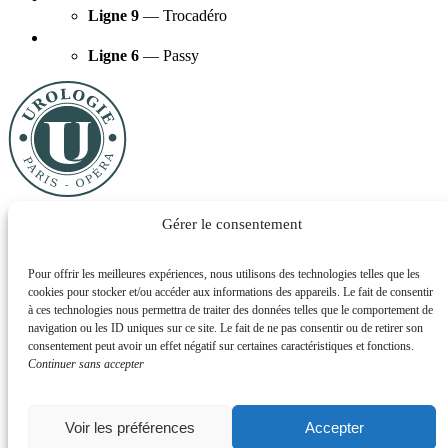
Ligne 9
— Trocadéro
Ligne 6
— Passy
Adresses
Gérer le consentement
Téléphones
Prendre RDV
Urologie Paris Opéra
Rein et uretères
Vessie
Prostate
Appareil
Pour offrir les meilleures expériences, nous utilisons des technologies telles que les
génital femme
Appareil génital homme
Actualités
Tarifs
Contact
cookies pour stocker et/ou accéder aux informations des appareils. Le fait de consentir
Agence Antipodes Médical
Déclaration de confidentialité (UE)
à ces technologies nous permettra de traiter des données telles que le comportement de
Conditions générales
navigation ou les ID uniques sur ce site. Le fait de ne pas consentir ou de retirer son
consentement peut avoir un effet négatif sur certaines caractéristiques et fonctions.
Français
Continuer sans accepter
Voir les préférences
Accepter
This site is registered on
wpml.org
as a development site. Switch to a