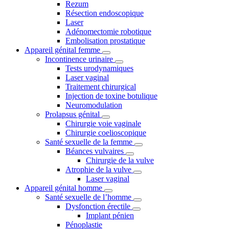
Rezum
Résection endoscopique
Laser
Adénomectomie robotique
Embolisation prostatique
Appareil génital femme
Incontinence urinaire
Tests urodynamiques
Laser vaginal
Traitement chirurgical
Injection de toxine botulique
Neuromodulation
Prolapsus génital
Chirurgie voie vaginale
Chirurgie coelioscopique
Santé sexuelle de la femme
Béances vulvaires
Chirurgie de la vulve
Atrophie de la vulve
Laser vaginal
Appareil génital homme
Santé sexuelle de l’homme
Dysfonction érectile
Implant pénien
Pénoplastie