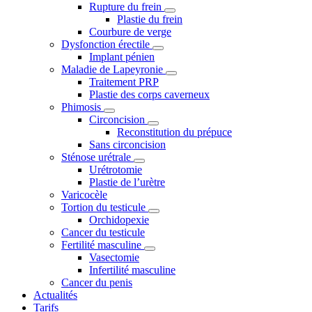
Rupture du frein
Plastie du frein
Courbure de verge
Dysfonction érectile
Implant pénien
Maladie de Lapeyronie
Traitement PRP
Plastie des corps caverneux
Phimosis
Circoncision
Reconstitution du prépuce
Sans circoncision
Sténose urétrale
Urétrotomie
Plastie de l’urètre
Varicocèle
Tortion du testicule
Orchidopexie
Cancer du testicule
Fertilité masculine
Vasectomie
Infertilité masculine
Cancer du penis
Actualités
Tarifs