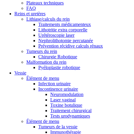
Plateaux techniques
FAQ
Reins et uretères
Lithiase/calculs du rein
Traitements médicamenteux
Lithotritie extra corporelle
Urétéroscopie laser
Nephrolithotomie percutanée
Prévention récidive calculs rénaux
Tumeurs du rein
Chirurgie Robotique
Malformation du rein
Pyéloplastie robotique
Vessie
Élément de menu
Infection urinaire
Incontinence urinaire
Neuromodulation
Laser vaginal
Toxine botulique
Traitement chirurgical
Tests urodynamiques
Élément de menu
Tumeurs de la vessie
Immunothérapie