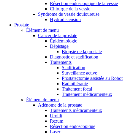
Résection endoscopique de la vessie
Chirurgie de la vessie
Syndrome de vessie douloureuse
Hydrodistension
Prostate
Élément de menu
Cancer de la prostate
Épidémiologie
Dépistage
Biopsie de la prostate
Diagnostic et stadification
Traitements
Stadification
Surveillance active
Prostatectomie assistée au Robot
Radiothérapie
Traitement focal
Traitement médicamenteux
Élément de menu
Adénome de la prostate
Traitements médicamenteux
Urolift
Rezum
Résection endoscopique
Laser