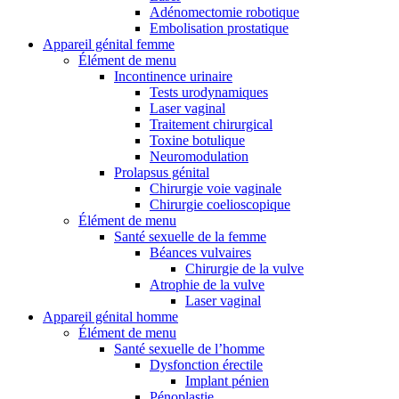
Adénomectomie robotique
Embolisation prostatique
Appareil génital femme
Élément de menu
Incontinence urinaire
Tests urodynamiques
Laser vaginal
Traitement chirurgical
Toxine botulique
Neuromodulation
Prolapsus génital
Chirurgie voie vaginale
Chirurgie coelioscopique
Élément de menu
Santé sexuelle de la femme
Béances vulvaires
Chirurgie de la vulve
Atrophie de la vulve
Laser vaginal
Appareil génital homme
Élément de menu
Santé sexuelle de l’homme
Dysfonction érectile
Implant pénien
Pénoplastie