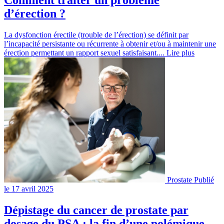
Comment traiter un problème
d’érection ?
La dysfonction érectile (trouble de l’érection) se définit par
l’incapacité persistante ou récurrente à obtenir et/ou à maintenir une
érection permettant un rapport sexuel satisfaisant....
Lire plus
Prostate
Publié
le 17 avril 2025
Dépistage du cancer de prostate par
dosage du PSA : la fin d’une polémique