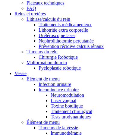
Plateaux techniques
FAQ
Reins et uretères
Lithiase/calculs du rein
Traitements médicamenteux
Lithotritie extra corporelle
Urétéroscopie laser
Nephrolithotomie percutanée
Prévention récidive calculs rénaux
Tumeurs du rein
Chirurgie Robotique
Malformation du rein
Pyéloplastie robotique
Vessie
Élément de menu
Infection urinaire
Incontinence urinaire
Neuromodulation
Laser vaginal
Toxine botulique
Traitement chirurgical
Tests urodynamiques
Élément de menu
Tumeurs de la vessie
Immunothérapie