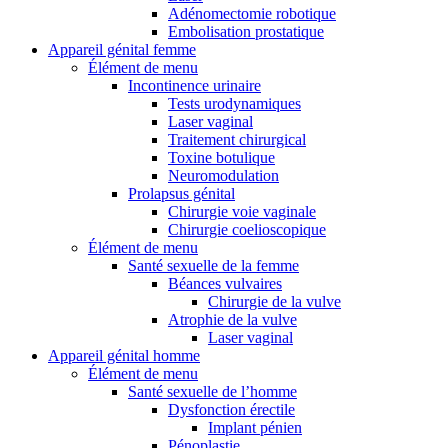
Adénomectomie robotique
Embolisation prostatique
Appareil génital femme
Élément de menu
Incontinence urinaire
Tests urodynamiques
Laser vaginal
Traitement chirurgical
Toxine botulique
Neuromodulation
Prolapsus génital
Chirurgie voie vaginale
Chirurgie coelioscopique
Élément de menu
Santé sexuelle de la femme
Béances vulvaires
Chirurgie de la vulve
Atrophie de la vulve
Laser vaginal
Appareil génital homme
Élément de menu
Santé sexuelle de l’homme
Dysfonction érectile
Implant pénien
Pénoplastie