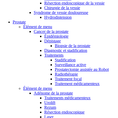
Résection endoscopique de la vessie
Chirurgie de la vessie
Syndrome de vessie douloureuse
Hydrodistension
Prostate
Élément de menu
Cancer de la prostate
Épidémiologie
Dépistage
Biopsie de la prostate
Diagnostic et stadification
Traitements
Stadification
Surveillance active
Prostatectomie assistée au Robot
Radiothérapie
Traitement focal
Traitement médicamenteux
Élément de menu
Adénome de la prostate
Traitements médicamenteux
Urolift
Rezum
Résection endoscopique
Laser