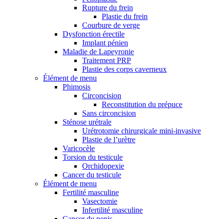
Rupture du frein
Plastie du frein
Courbure de verge
Dysfonction érectile
Implant pénien
Maladie de Lapeyronie
Traitement PRP
Plastie des corps caverneux
Élément de menu
Phimosis
Circoncision
Reconstitution du prépuce
Sans circoncision
Sténose urétrale
Urétrotomie chirurgicale mini-invasive
Plastie de l’urètre
Varicocèle
Torsion du testicule
Orchidopexie
Cancer du testicule
Élément de menu
Fertilité masculine
Vasectomie
Infertilité masculine
Cancer du penis