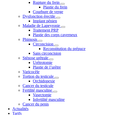
Rupture du frein
Plastie du frein
Courbure de verge
Dysfonction érectile
Implant pénien
Maladie de Lapeyronie
Traitement PRP
Plastie des corps caverneux
Phimosis
Circoncision
Reconstitution du prépuce
Sans circoncision
Sténose urétrale
Urétrotomie
Plastie de l’urètre
Varicocèle
Tortion du testicule
Orchidopexie
Cancer du testicule
Fertilité masculine
Vasectomie
Infertilité masculine
Cancer du penis
Actualités
Tarifs