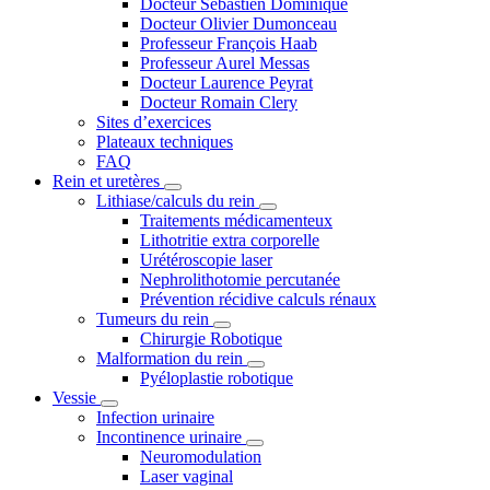
Docteur Sébastien Dominique
Docteur Olivier Dumonceau
Professeur François Haab
Professeur Aurel Messas
Docteur Laurence Peyrat
Docteur Romain Clery
Sites d’exercices
Plateaux techniques
FAQ
Rein et uretères
Lithiase/calculs du rein
Traitements médicamenteux
Lithotritie extra corporelle
Urétéroscopie laser
Nephrolithotomie percutanée
Prévention récidive calculs rénaux
Tumeurs du rein
Chirurgie Robotique
Malformation du rein
Pyéloplastie robotique
Vessie
Infection urinaire
Incontinence urinaire
Neuromodulation
Laser vaginal