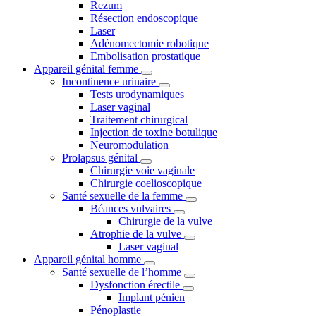
Rezum
Résection endoscopique
Laser
Adénomectomie robotique
Embolisation prostatique
Appareil génital femme
Incontinence urinaire
Tests urodynamiques
Laser vaginal
Traitement chirurgical
Injection de toxine botulique
Neuromodulation
Prolapsus génital
Chirurgie voie vaginale
Chirurgie coelioscopique
Santé sexuelle de la femme
Béances vulvaires
Chirurgie de la vulve
Atrophie de la vulve
Laser vaginal
Appareil génital homme
Santé sexuelle de l’homme
Dysfonction érectile
Implant pénien
Pénoplastie